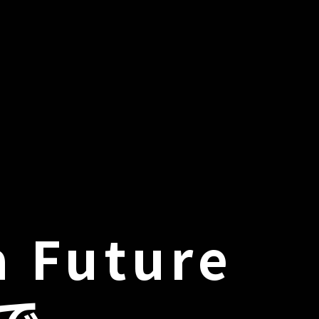
 Future
で、