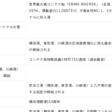
世界最大級コンテナ船「EMMA MAERSK」（全長
397m、積載能力11,000TEU）が南本牧MC-1、2
ナルに初入港
ーミナルの管
横浜港、東京港、川崎港の広域連携強化に係る基本
が締結される
コンテナ貨物取扱量348万TEU達成（過去最高）
港、川崎港）
） 開始
京浜三港（横浜港、東京港、川崎港）と八戸港の連
する協定が締結される
横浜港開港150周年
京浜港（横浜港、東京港、川崎港）が国際コンテナ