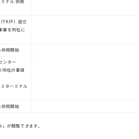
ーミナル 供用
YKIP）設立
事業を同社に
ル供用開始
センター
り同社の筆頭
ーミターミナル
ル供用開始
み」が閲覧できます。