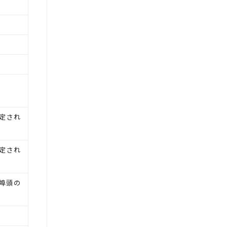
定され
定され
埠頭の