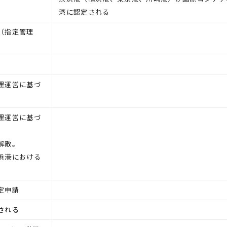
湾に認定される
（指定管理
理運営に基づ
理運営に基づ
解散。
浜港における
定申請
される