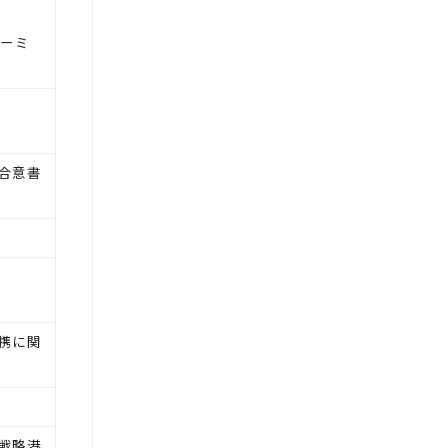
ターミ
合意書
携に関
戦略港