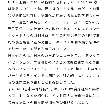
PPPの進展についての説明がされました。Chennai港で
は港湾へのゲート前、更にはターミナルへのゲート前混
雑が劇的に改善し、情報化が進展するなど効率的なター
ミナル運営が実現したとのことです。一方で、港湾の開
発許可が、中央政府と地方政府にあることによるコンテ
ナターミナルの過剰投資、後発のPPPと先発のPPPで政
府の優遇措置に差が発生し、ターミナル間の競争条件の
不整合にかかる懸念も示されました。
日本側からは、日本のカーボンニュートラル、デジタラ
イゼーション、背後圏とのアクセス改善に関する取り組
みの紹介を行いました。そして、アジア1地区の主要メン
バーが揃う日・インド二国間で、引き続き協力してこれ
らの課題に取り組むことも確認しました。
またIAPH古市事務総長からは、IAPHの発足経緯や掲げ
るモットーなどを紹介し、インド国内の会員港湾に対し
て会員活動への積極的参加を呼び掛けられました。