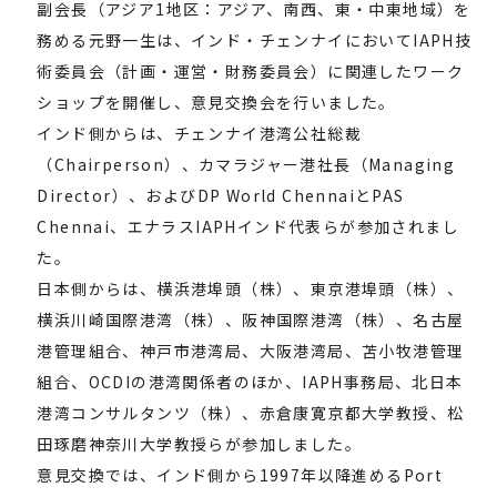
副会長（アジア1地区：アジア、南西、東・中東地域）を
務める元野一生は、インド・チェンナイにおいてIAPH技
術委員会（計画・運営・財務委員会）に関連したワーク
ショップを開催し、意見交換会を行いました。
インド側からは、チェンナイ港湾公社総裁
（Chairperson）、カマラジャー港社長（Managing
Director）、およびDP World ChennaiとPAS
Chennai、エナラスIAPHインド代表らが参加されまし
た。
日本側からは、横浜港埠頭（株）、東京港埠頭（株）、
横浜川崎国際港湾（株）、阪神国際港湾（株）、名古屋
港管理組合、神戸市港湾局、大阪港湾局、苫小牧港管理
組合、OCDIの港湾関係者のほか、IAPH事務局、北日本
港湾コンサルタンツ（株）、赤倉康寛京都大学教授、松
田琢磨神奈川大学教授らが参加しました。
意見交換では、インド側から1997年以降進めるPort