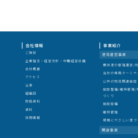
会社情報
事業紹介
ご挨拶
港湾運営事業
企業理念・経営方針・中期経営計画
横浜港の管理運営/
会社概要
当社の専用ターミナ
アクセス
公共の物流関連施設
沿革
施設整備/維持管理
組織図
づくり
財務資料
施設設備
資料
維持管理
採用情報
環境にやさしい港づ
関連事業