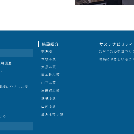
施設紹介
サステナビリティ
横浜港
安全と安心な港づく
本牧ふ頭
環境にやさしい港づ
利用促進
大黒ふ頭
ル
南本牧ふ頭
山下ふ頭
/環境にやさしい港
出田町ふ頭
瑞穂ふ頭
山内ふ頭
金沢木材ふ頭
くり