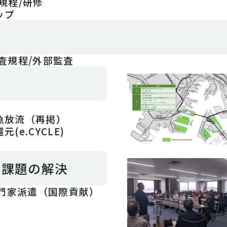
規程/研修
ップ
査規程/外部監査
魚放流（再掲）
e.CYCLE)
会課題の解決
専門家派遣（国際貢献）