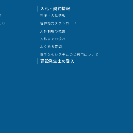
入札・契約情報
り
発注・入札情報
くり
各種様式ダウンロード
入札制度の概要
入札までの流れ
よくある質問
電子入札システムのご利用について
建設発生土の受入