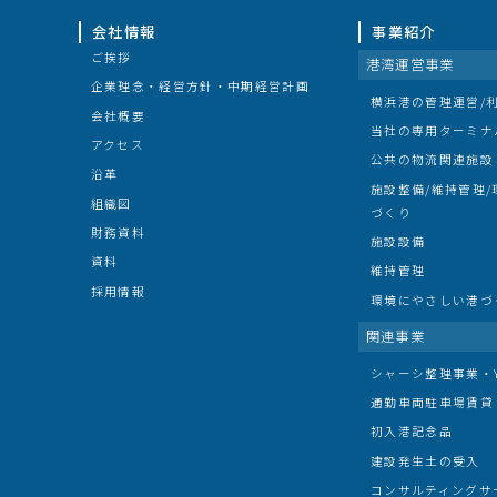
会社情報
事業紹介
ご挨拶
港湾運営事業
企業理念・経営方針・中期経営計画
横浜港の管理運営/
会社概要
当社の専用ターミナ
アクセス
公共の物流関連施設
沿革
施設整備/維持管理
組織図
づくり
財務資料
施設設備
資料
維持管理
採用情報
環境にやさしい港づ
関連事業
シャーシ整理事業・Y-
通勤車両駐車場賃貸
初入港記念品
建設発生土の受入
コンサルティングサ