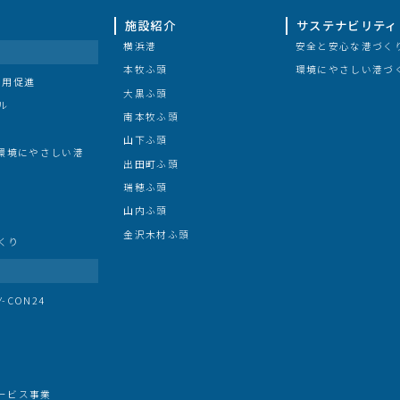
施設紹介
サステナビリティ
横浜港
安全と安心な港づく
本牧ふ頭
環境にやさしい港づ
利用促進
大黒ふ頭
ル
南本牧ふ頭
山下ふ頭
/環境にやさしい港
出田町ふ頭
瑞穂ふ頭
山内ふ頭
金沢木材ふ頭
くり
CON24
ービス事業