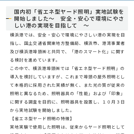
国内初「省エネ型ヤード照明」実地試験を
開始しました～ 安全・安心で環境にやさ
しい港の実現を目指して ～
横浜港では、安全・安心で環境にやさしい港の実現を目
指し、国土交通省関東地方整備局、横浜市、港湾事業者
及び横浜港埠頭㈱と共同で、「港のスマート化」に関す
る検討を進めています。
この中で、横浜港埠頭㈱では「省エネ型ヤード照明」の
導入を検討していますが、これまで埠頭の屋外照明とし
て本格的に採用された実績が無く、また光の質が従来の
照明と異なるため、照明器具の「性能」および「印象」
に関する調査を目的に、照明器具を設置し、１０月３日
から実地試験を開始しました。
【省エネ型ヤード照明の特徴】
実地実験で使用した照明は、従来からヤード照明として