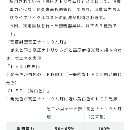
採用されている「高圧ナトリウム灯」と比較して、消費
電力が少なく耐久寿命も同等以上であり、消費電力およ
びライフサイクルコストの削減が期待されます。
今回、実地試験を行った照明器具は、以下の３種類で
す。
『高反射型高圧ナトリウム灯』
：従来と同じ高圧ナトリウム灯と高反射投光器を組み合わ
せ、省エネを実現
『ＬＥＤ (白色)』
：発光色が白色のＬＥＤ照明（一般的なＬＥＤ照明と同じ
光色）
『ＬＥＤ （黄白色）』
：発光色が高圧ナトリウム灯に近い黄白色のＬＥＤ光源
省エネ型ヤード照
高圧ナトリウム灯
明
（従来型）
消費電力
50～65％
100％