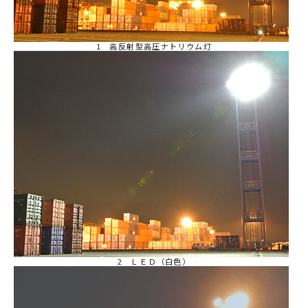
1 高反射型高圧ナトリウム灯
2 ＬＥＤ（白色）