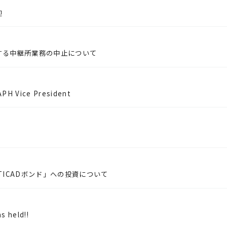
迎
する中継所業務の中止について
IAPH Vice President
ICADボンド」への投資について
s held!!