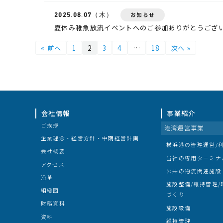
2025.
08.07
（木）
お知らせ
夏休み稚魚放流イベントへのご参加ありがとうござ
« 前へ
1
2
3
4
…
18
次へ »
会社情報
事業紹介
ご挨拶
港湾運営事業
企業理念・経営方針・中期経営計画
横浜港の管理運営/
会社概要
当社の専用ターミナ
アクセス
公共の物流関連施設
沿革
施設整備/維持管理
組織図
づくり
財務資料
施設設備
資料
維持管理