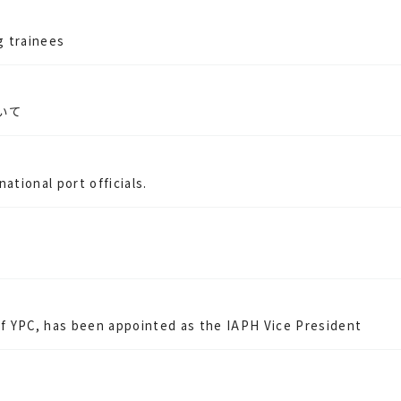
g trainees
いて
ational port officials.
of YPC, has been appointed as the IAPH Vice President