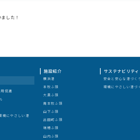
いました！
施設紹介
サステナビリティ
横浜港
安全と安心な港づく
本牧ふ頭
環境にやさしい港づ
利用促進
大黒ふ頭
ル
南本牧ふ頭
山下ふ頭
/環境にやさしい港
出田町ふ頭
瑞穂ふ頭
山内ふ頭